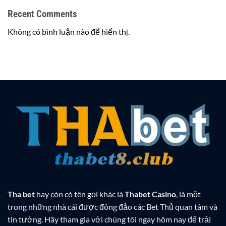
Bóng
Hợp
Cực
Recent Comments
Đá
Phương
Đỉnh
Châu
Pháp
Tại
Âu
Không có bình luận nào để hiển thị.
Chắc
Thabet
–
Thắng
Ưu
99%
Tiên
Tại
Số
Thabet
1
Của
Các
Cược
Thủ
Thabet
2026
Tha bet
hay còn có tên gọi khác là
Thabet Casino
, là một
trong những nhà cái được đông đảo các Bet Thủ quan tâm và
tin tưởng. Hãy tham gia với chúng tôi ngay hôm nay để trải