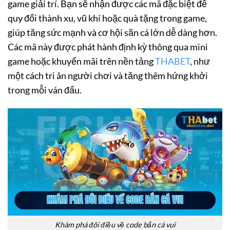
game giải trí. Bạn sẽ nhận được các mã đặc biệt để
quy đổi thành xu, vũ khí hoặc quà tặng trong game,
giúp tăng sức mạnh và cơ hội săn cá lớn dễ dàng hơn.
Các mã này được phát hành định kỳ thông qua mini
game hoặc khuyến mãi trên nền tảng
THABET
, như
một cách tri ân người chơi và tăng thêm hứng khởi
trong mỗi ván đấu.
Khám phá đôi điều về code bắn cá vui