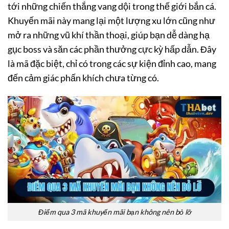
tới những chiến thắng vang dội trong thế giới bắn cá.
Khuyến mãi này mang lại một lượng xu lớn cũng như
mở ra những vũ khí thần thoại, giúp bạn dễ dàng hạ
gục boss và săn các phần thưởng cực kỳ hấp dẫn. Đây
là mã đặc biệt, chỉ có trong các sự kiện đỉnh cao, mang
đến cảm giác phấn khích chưa từng có.
Điểm qua 3 mã khuyến mãi bạn không nên bỏ lỡ