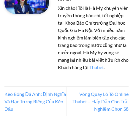
Xin chào! Tôi là Hà My, chuyên viên
truyền thông báo chí, tốt nghiệp
tại Khoa Báo Chí trường Đại học
Quốc Gia Hà Nội. Với nhiều năm
kinh nghiệm làm biên tập cho các
trang báo trong nước cũng như là
nước ngoài, Hà My hy vọng sẽ
mang lại nhiều bài viết hữu ích cho
Khách hàng tại
Thabet
.
Kèo Bóng Đá Anh: Định Nghĩa
Vòng Quay Lô Tô Online
Và Đặc Trưng Riêng Của Kèo
Thabet – Hấp Dẫn Cho Trải
Đấu
Nghiệm Chọn Số