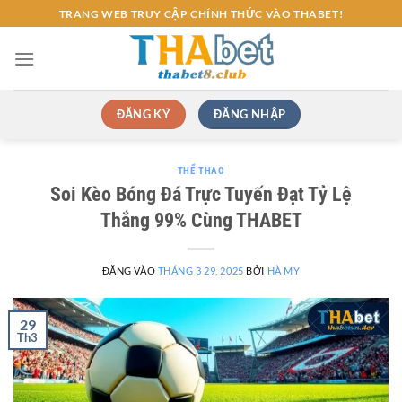
Bỏ
TRANG WEB TRUY CẬP CHÍNH THỨC VÀO THABET!
qua
nội
dung
ĐĂNG KÝ
ĐĂNG NHẬP
THỂ THAO
Soi Kèo Bóng Đá Trực Tuyến Đạt Tỷ Lệ
Thắng 99% Cùng THABET
ĐĂNG VÀO
THÁNG 3 29, 2025
BỞI
HÀ MY
29
Th3