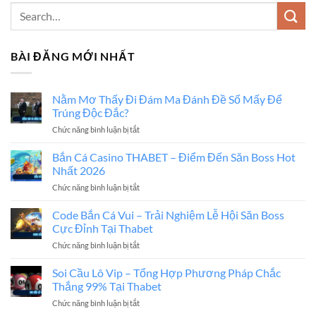
BÀI ĐĂNG MỚI NHẤT
Nằm Mơ Thấy Đi Đám Ma Đánh Đề Số Mấy Để
Trúng Độc Đắc?
Chức năng bình luận bị tắt
ở
Nằm
Mơ
Bắn Cá Casino THABET – Điểm Đến Săn Boss Hot
Thấy
Nhất 2026
Đi
Chức năng bình luận bị tắt
ở
Đám
Bắn
Ma
Cá
Code Bắn Cá Vui – Trải Nghiệm Lễ Hội Săn Boss
Đánh
Casino
Đề
Cực Đỉnh Tại Thabet
THABET
Số
Chức năng bình luận bị tắt
ở
–
Mấy
Code
Điểm
Để
Bắn
Soi Cầu Lô Vip – Tổng Hợp Phương Pháp Chắc
Đến
Trúng
Cá
Săn
Thắng 99% Tại Thabet
Độc
Vui
Boss
Đắc?
Chức năng bình luận bị tắt
ở
–
Hot
Soi