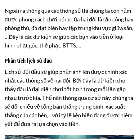
Ngoài ra thông qua các thông số thì chúng ta còn nắm
được phong cách chơi bóng của hai đội là tấn công hay
phòng thủ, đá dạt biên hay tập trung khu vực giữa sân,
…Đây là các dữ kiện sẽ giúp các bạn vào tiền ở loại
hình phạt góc, thẻ phạt, BTTS,…
Phân tích lịch sử đấu
Lịch sử đối đầu sẽ giúp phản ánh lên được chính xác
nhất các thông số về hai đội. Bởi đây là dữ kiện cho
thấy đâu là đại diện chơi tốt hơn trong mỗi lần gặp
nhau trước kia. Thế nên thông qua cơ sở này, chúng ta
sẽ đối chiếu về tổng bàn thắng trung bình, xác suất
thắng của các bên,…với tỷ lệ kèo hiện đang được niêm
yết để đưa ra lựa chọn vào tiền.