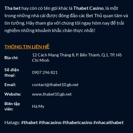
Tha bet
hay còn có tên gọi khác là
Thabet Casino
, là một
trong những nhà cái được đông đảo các Bet Thủ quan tâm và
tin tưởng. Hãy tham gia với chúng tôi ngay hôm nay để trải
nghiệm những khoảnh khắc chân thực nhất!
THÔNG TIN LIÊN HỆ
12 Cách Mạng Tháng 8, P. Bến Thành, Q.1, TP. Hồ
Địa chỉ:
Chí Minh
Số điện
0907 296 821
thoại:
Email:
contact@thabet10.gb.net
Website:
www.thabet10.gb.net
Biên tập
Hà My
viên:
Hatags: #
thabet
#
thacasino
#
thabetcasino
#
nhacaithabet