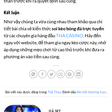
thân trước khi ra quyết định sau cùng.
Kết luận
Như vậy chúng ta vừa cùng nhau tham khảo qua chi
tiết bài chia sẻ kiến thức
soi kèo bóng đá trực tuyến
từ các chuyên gia hàng đầu
THA CASINO
. Hãy đến
ngay với website, để tham gia ngay kèo cược này, nhớ
áp dụng những mẹo chơi từ cao thủ trước khi đưa ra
phương án vào tiền sau cùng.
Bài viết này được đăng trong
Thể Thao
. Đánh dấu
liên kết thường trực
.
HÀ MY