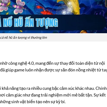
cá nổ hũ ấn tượng vì thưởng lớn
 nhờ công nghệ 4.0, mang đến sự thay đổi toàn diện từ nội
 đã giúp game luôn nhận được sự săn đón nồng nhiệt từ ta
i khả năng tạo ra nhiều cung bậc cảm xúc khác nhau. Chính
ơi cảm giác như đang trải nghiệm mới mẻ bất tận. Sự kết
hững sinh vật biển tạo nên sự kỳ bí.