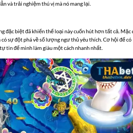
ẫn và trải nghiệm thú vị mà nó mang lại.
g đặc biệt đã khiến thể loại này cuốn hút hơn tất cả. Mặc
có sự đột phá về số lượng ngư thủ yêu thích. Cơ hội để có
tự tin để mình làm giàu một cách nhanh nhất.