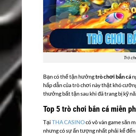
Trò ch
Bạn có thể tận hưởng
trò chơi bắn cá
ng
hấp dẫn của trò chơi này thật khó cưỡn
thưởng bất tận sau khi đã trang bị kỹ nă
Top 5 trò chơi bắn cá miễn 
Tại
THA CASINO
có vô vàn game săn m
nhưng có sự ấn tượng nhất phải kể đến t