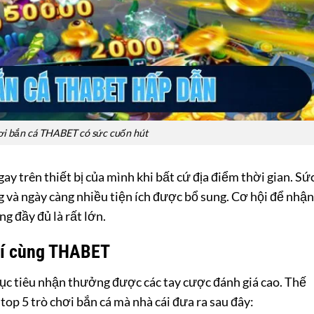
ơi bắn cá THABET có sức cuốn hút
ay trên thiết bị của mình khi bất cứ địa điểm thời gian. Sứ
g và ngày càng nhiều tiện ích được bổ sung. Cơ hội để nhận
ng đầy đủ là rất lớn.
phí cùng THABET
ục tiêu nhận thưởng được các tay cược đánh giá cao. Thế
op 5 trò chơi bắn cá mà nhà cái đưa ra sau đây: