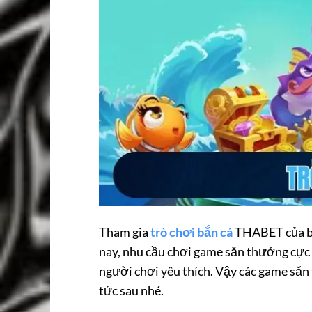
Tham gia
trò chơi bắn cá
THABET của bạ
nay, nhu cầu chơi game săn thưởng cực l
người chơi yêu thích. Vậy các game săn 
tức sau nhé.