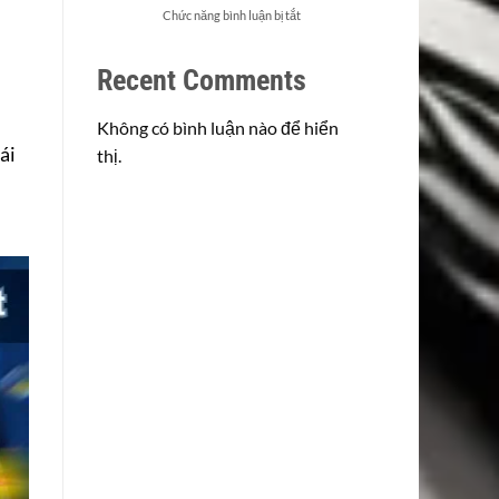
Tại
Hợp
Chức năng bình luận bị tắt
ở
Thabet
Phương
Kèo
Pháp
Bóng
Recent Comments
Chắc
Đá
Thắng
Châu
99%
Âu
Không có bình luận nào để hiển
Tại
–
Thabet
Ưu
ái
thị.
Tiên
Số
1
Của
Các
Cược
Thủ
Thabet
2026