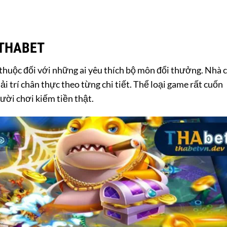
á THABET
huộc đối với những ai yêu thích bộ môn đổi thưởng. Nhà c
i trí chân thực theo từng chi tiết. Thể loại game rất cuốn
gười chơi kiếm tiền thật.